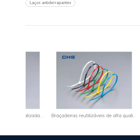
Laços antiderrapantes
Abraçadeiras de cabo personalizadas extragrandes para indústria
Braçadeiras reutilizáveis ​​de alta qualidade para cabo de PC