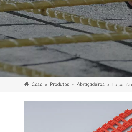
Casa
»
Produtos
»
Abraçadeiras
»
Laços An