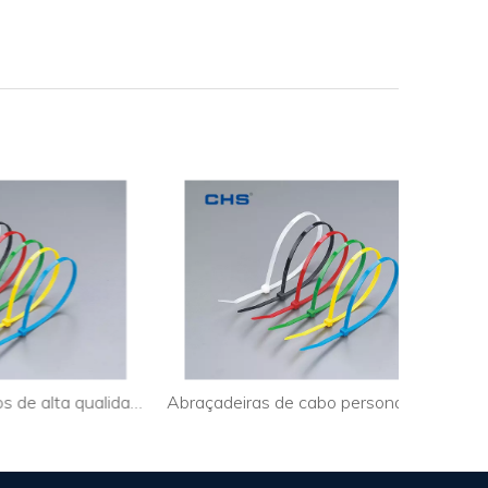
Braçadeiras de cabos de alta qualidade Surelock para uso industrial
Abraçadeiras de cabo personalizadas liberáveis ​​para luzes de corda